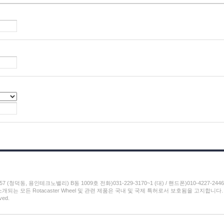
청덕동, 용인테크노밸리) B동 1009호 전화)031-229-3170~1 (대) / 핸드폰)010-4227-2446 / 팩스
te내에 소개되는 모든 Rotacaster Wheel 및 관련 제품은 국내 및 국제 특허로서 보호됨을 고지합니다.
ved.