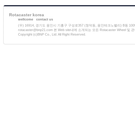
Rotacaster korea
wellcome
contact us
(우) 16914, 경기도 용인시 기흥구 구성로357 (청덕동, 용인테크노밸리) B동 1009호 전화)03
rotacaster@bnp21.com 본 Web site내에 소개되는 모든 Rotacaster W
Copyright (c)BNP Co., Ltd. All Right Reserved.