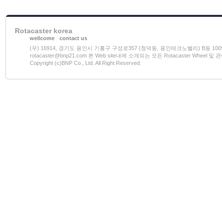
Rotacaster korea
wellcome
contact us
(우) 16914, 경기도 용인시 기흥구 구성로357 (청덕동, 용인테크노밸리) B동 1009호 전화)03
rotacaster@bnp21.com 본 Web site내에 소개되는 모든 Rotacaster W
Copyright (c)BNP Co., Ltd. All Right Reserved.