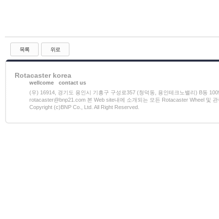
목록
위로
Rotacaster korea
wellcome
contact us
(우) 16914, 경기도 용인시 기흥구 구성로357 (청덕동, 용인테크노밸리) B동 1009호 전화)03
rotacaster@bnp21.com 본 Web site내에 소개되는 모든 Rotacaster W
Copyright (c)BNP Co., Ltd. All Right Reserved.